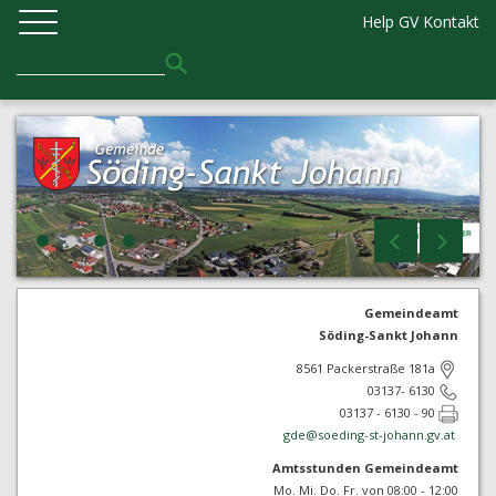
Help GV
Kontakt
Gemeindeamt
Söding-Sankt Johann
8561 Packerstraße 181a
03137- 6130
03137 - 6130 - 90
gde@
soeding-st-johann.gv.at
Amtsstunden Gemeindeamt
Mo. Mi. Do. Fr. von 08:00 - 12:00