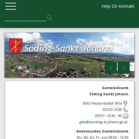
Help GV
Kontakt
Gemeindeamt
Söding-Sankt Johann
8561 Packerstraße 181a
03137- 6130
03137 - 6130 - 90
gde@
soeding-st-johann.gv.at
Amtsstunden Gemeindeamt
Mo. Mi. Do. Fr. von 08:00 - 12:00