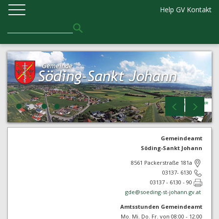
Help GV
Kontakt
Gemeindeamt
Söding-Sankt Johann
8561 Packerstraße 181a
03137- 6130
03137 - 6130 - 90
gde@
soeding-st-johann.gv.at
Amtsstunden Gemeindeamt
Mo. Mi. Do. Fr. von 08:00 - 12:00