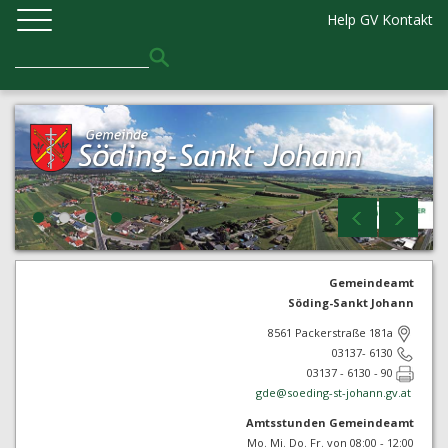
Help GV
Kontakt
Gemeindeamt
Söding-Sankt Johann
8561 Packerstraße 181a
03137- 6130
03137 - 6130 - 90
gde@
soeding-st-johann.gv.at
Amtsstunden Gemeindeamt
Mo. Mi. Do. Fr. von 08:00 - 12:00