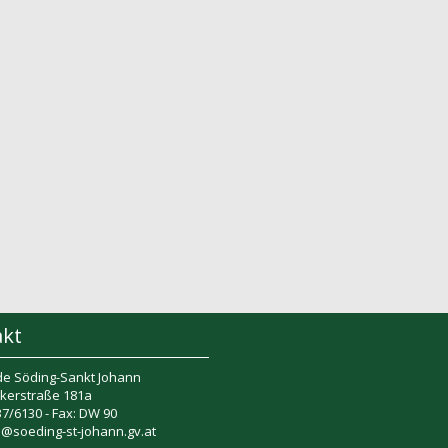
akt
e Söding-Sankt Johann
kerstraße 181a
137/6130 - Fax: DW 90
e@soeding-st-johann.gv.at