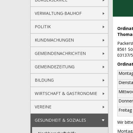
VERWALTUNG-BAUHOF
POLITIK
Ordinat
Thomas
KUNDMACHUNGEN
Packers
8561 Sö
GEMEINDENACHRICHTEN
03137/
Ordinat
GEMEINDEZEITUNG
Monta
BILDUNG
Dienst
Mittwo
WIRTSCHAFT & GASTRONOMIE
Donner
VEREINE
Freitag
GESUNDHEIT & SOZIALES
Wir bitt
Montag,