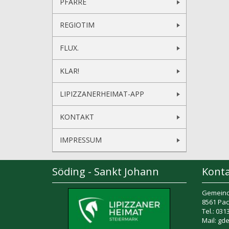
PFARRE
REGIOTIM
FLUX.
KLAR!
LIPIZZANERHEIMAT-APP
KONTAKT
IMPRESSUM
Söding - Sankt Johann
Kont
Gemeind
8561 Pac
Tel.: 03
Mail: gd