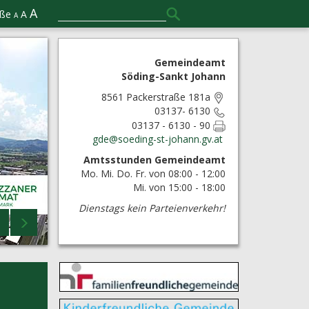
A
öße
A
A
Gemeindeamt
Söding-Sankt Johann
8561 Packerstraße 181a
03137- 6130
03137 - 6130 - 90
gde@
soeding-st-johann.gv.at
Amtsstunden Gemeindeamt
Mo. Mi. Do. Fr. von 08:00 - 12:00
Mi. von 15:00 - 18:00
Dienstags kein Parteienverkehr!