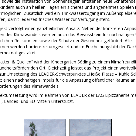
sowie die Installation von Sonnensegeln entstehen neue Schattenbe
 Kindern auch an heißen Tagen ein sicheres und angenehmes Spielen 
rmöglichen. Zusätzlich wird ein Trinkwasserzugang im Außenspielbere
en, damit jederzeit frisches Wasser zur Verfügung steht.
jekt verfolgt einen ganzheitlichen Ansatz: Neben der konkreten Anpa
gen des Klimawandels werden auch das Bewusstsein für nachhaltige
rlichen Ressourcen sowie der Schutz der Gesundheit gefördert. Alle
en werden barrierefrei umgesetzt und im Erscheinungsbild der Da
erheimat gestaltet.
atten & Quellen“ wird der Kindergarten Söding zu einem klimafreundl
ndheitsfördernden Ort. Gleichzeitig leistet das Projekt einen wertvoll
 zur Umsetzung des LEADER-Schwerpunktes „Heiße Plätze – Kühle Sc
t einen nachhaltigen Impuls für die Anpassung öffentlicher Räume an
orderungen des Klimawandels.
jektumsetzung wird im Rahmen von LEADER der LAG Lipizzanerheima
, Landes- und EU-Mitteln unterstützt.