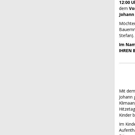
12:00 U
dem
Vo
Johann 
Möchten
Bauernma
Stefan).
Im Nam
IHREN 
Mit de
Johann 
Klimaanp
Hitzeta
Kinder b
Im Kind
Aufentha