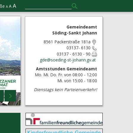
A
öße
A
A
Gemeindeamt
Söding-Sankt Johann
8561 Packerstraße 181a
03137- 6130
03137 - 6130 - 90
gde@
soeding-st-johann.gv.at
Amtsstunden Gemeindeamt
Mo. Mi. Do. Fr. von 08:00 - 12:00
Mi. von 15:00 - 18:00
Dienstags kein Parteienverkehr!