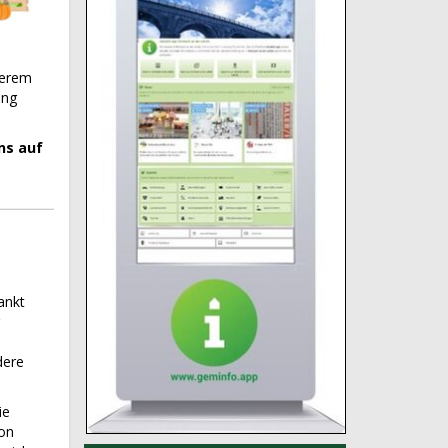
serem
ing
ns auf
ankt
dere
ie
von