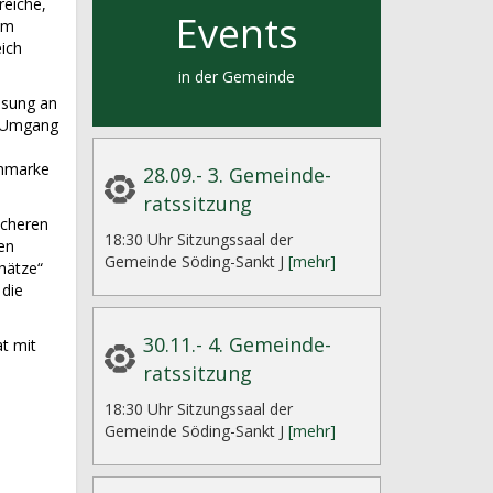
reiche,
Events
im
ich
in der Gemeinde
ssung an
n Umgang
chmarke
28.09.- 3. Gemeinde-
ratssitzung
icheren
18:30 Uhr Sitzungssaal der
en
Gemeinde Söding-Sankt J
[mehr]
hätze“
 die
30.11.- 4. Gemeinde-
t mit
ratssitzung
18:30 Uhr Sitzungssaal der
Gemeinde Söding-Sankt J
[mehr]