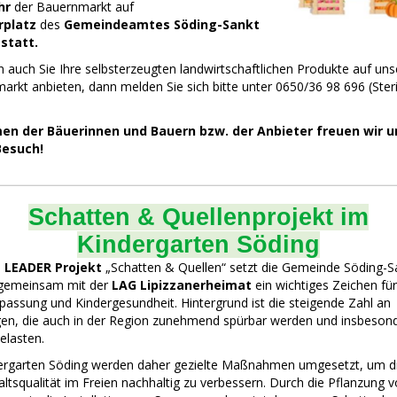
hr
der Bauernmarkt auf
rplatz
des
Gemeindeamtes Söding-Sankt
statt.
 auch Sie Ihre selbsterzeugten landwirtschaftlichen Produkte auf un
rkt anbieten, dann melden Sie sich bitte unter 0650/36 98 696 (Ster
en der Bäuerinnen und Bauern bzw. der Anbieter freuen wir u
Besuch!
Schatten & Quellenprojekt im
Kindergarten Söding
m
LEADER Projekt
„Schatten & Quellen“ setzt die Gemeinde Söding-S
gemeinsam mit der
LAG Lipizzanerheimat
ein wichtiges Zeichen für
assung und Kindergesundheit. Hintergrund ist die steigende Zahl an
gen, die auch in der Region zunehmend spürbar werden und insbeson
elasten.
ergarten Söding werden daher gezielte Maßnahmen umgesetzt, um d
ltsqualität im Freien nachhaltig zu verbessern. Durch die Pflanzung 