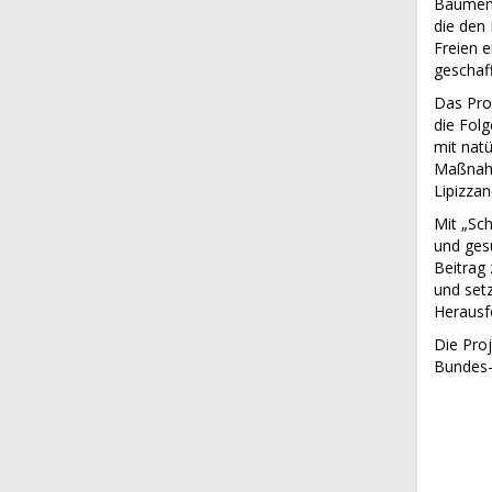
Bäumen 
die den
Freien e
geschaff
Das Pro
die Fol
mit natü
Maßnahm
Lipizzan
Mit „Sch
und gesu
Beitrag
und setz
Herausf
Die Pro
Bundes- 