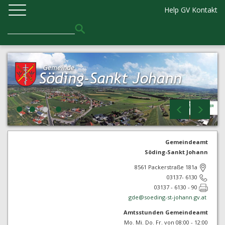
Help GV
Kontakt
Gemeindeamt
Söding-Sankt Johann
8561 Packerstraße 181a
03137- 6130
03137 - 6130 - 90
gde@
soeding-st-johann.gv.at
Amtsstunden Gemeindeamt
Mo. Mi. Do. Fr. von 08:00 - 12:00