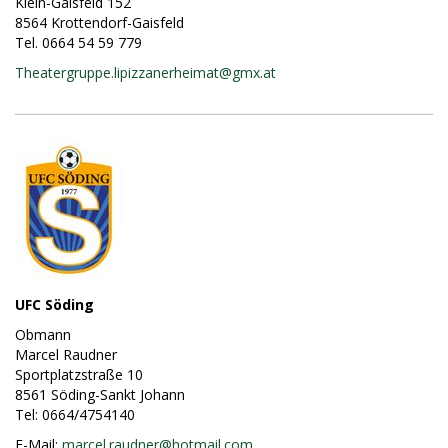
Klein-Gaisfeld 152
8564 Krottendorf-Gaisfeld
Tel. 0664 54 59 779
Theatergruppe.lipizzanerheimat@
gmx.at
UFC Söding
Obmann
Marcel Raudner
Sportplatzstraße 10
8561 Söding-Sankt Johann
Tel: 0664/4754140
E-Mail:
marcel.raudner@
hotmail.com