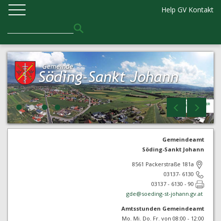
Help GV
Kontakt
Gemeindeamt
Söding-Sankt Johann
8561 Packerstraße 181a
03137- 6130
03137 - 6130 - 90
gde@
soeding-st-johann.gv.at
Amtsstunden Gemeindeamt
Mo. Mi. Do. Fr. von 08:00 - 12:00