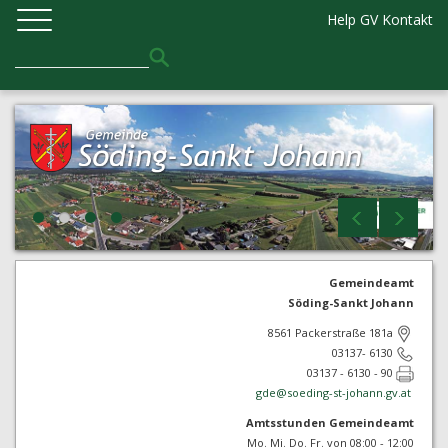
Help GV
Kontakt
Gemeindeamt
Söding-Sankt Johann
8561 Packerstraße 181a
03137- 6130
03137 - 6130 - 90
gde@
soeding-st-johann.gv.at
Amtsstunden Gemeindeamt
Mo. Mi. Do. Fr. von 08:00 - 12:00